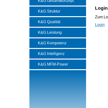
K&G Gesamtkonzept
Login
K&G Struktur
Zum Lo
K&G Qualität
Login
K&G Leistung
K&G Kompetenz
K&G Intelligenz
K&G MFM-Power